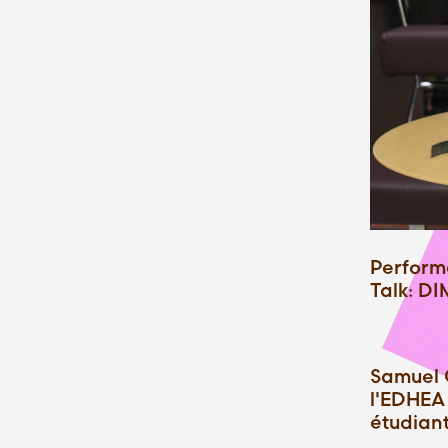
Performa
Talk: DI
Samuel G
l'EDHEA 
étudiant