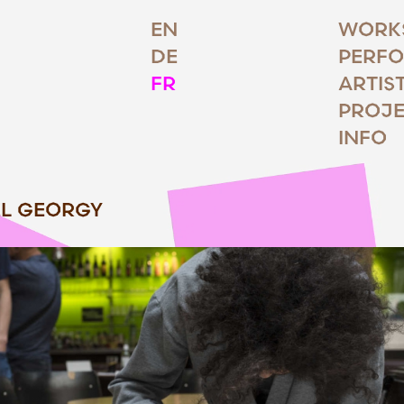
EN
WORK
DE
PERF
FR
ARTIS
PROJE
INFO
L GEORGY