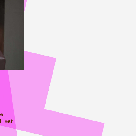
de
l est