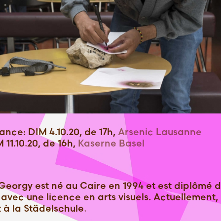
nce: DIM 4.10.20, de 17h,
Arsenic Lausanne
M 11.10.20, de 16h,
Kaserne Basel
eorgy est né au Caire en 1994 et est diplômé 
avec une licence en arts visuels. Actuellement, i
 à la Städelschule.