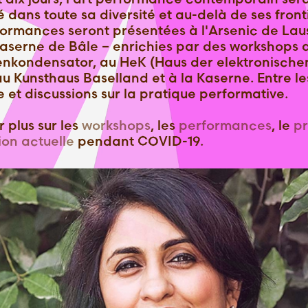
 dans toute sa diversité et au-delà de ses front
formances seront présentées à l'Arsenic de La
Kaserne de Bâle – enrichies par des workshops 
nkondensator, au HeK (Haus der elektronische
au Kunsthaus Baselland et à la Kaserne. Entre le
et discussions sur la pratique performative.
r plus sur les
workshops
, les
performances
, le
pr
ion actuelle
pendant COVID-19.