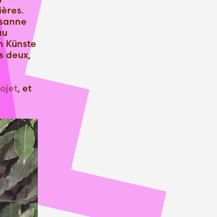
ières.
usanne
au
n Künste
s deux,
ojet
, et