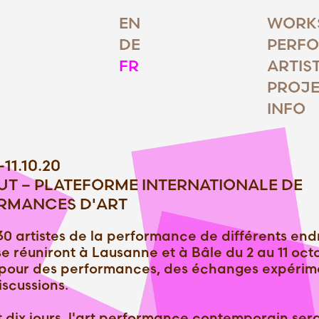
EN
WORK
DE
PERF
FR
ARTIS
PROJE
INFO
–11.10.20
UT – PLATEFORME INTERNATIONALE DE
RMANCES D'ART
30 artistes de la performance de différents end
 réuniront à Lausanne et à Bâle du 2 au 11 oct
 pour des performances, des échanges expérim
iscussions.
 dix jours, l'art performance contemporain ser