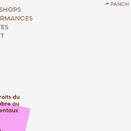
PANCH
SHOPS
ORMANCES
TES
T
roits du
obre au
entaux
a